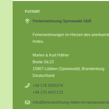
Kontakt
Ferienwohnung Spreewald GbR
Ferienwohnungen im Herzen des anerkannten
Hofes.
Marlen & Kurt Häfner
Breite Str.23
15907
Lübben
(Spreewald), Brandenburg
Deutschland
+49 178 3585378
+49 170 4047123
info@ferienwohnung-mitten-im-spreewald.d